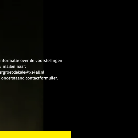
informatie over de voorstellingen
u mailen naar:
ergroepdekale@xs4all.nl
a onderstaand contactformulier.