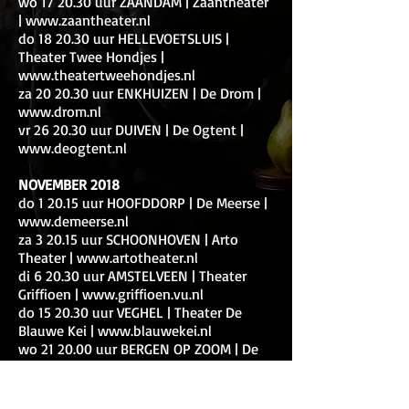
wo 17 20.30 uur ZAANDAM | Zaantheater
| www.zaantheater.nl
do 18 20.30 uur HELLEVOETSLUIS |
Theater Twee Hondjes |
www.theatertweehondjes.nl
za 20 20.30 uur ENKHUIZEN | De Drom |
www.drom.nl
vr 26 20.30 uur DUIVEN | De Ogtent |
www.deogtent.nl
NOVEMBER 2018
do 1 20.15 uur HOOFDDORP | De Meerse |
www.demeerse.nl
za 3 20.15 uur SCHOONHOVEN | Arto
Theater | www.artotheater.nl
di 6 20.30 uur AMSTELVEEN | Theater
Griffioen | www.griffioen.vu.nl
do 15 20.30 uur VEGHEL | Theater De
Blauwe Kei | www.blauwekei.nl
wo 21 20.00 uur BERGEN OP ZOOM | De
Maagd | www.demaagd.nl
do 22 13.30 uur HENGELO | Schouwburg |
www.schouwburghengelo.nl